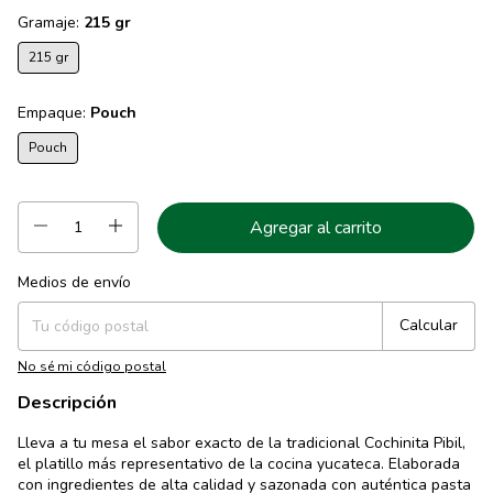
Gramaje:
215 gr
215 gr
Empaque:
Pouch
Pouch
Medios de envío
Entregas para el CP:
Cambiar CP
Calcular
No sé mi código postal
Descripción
Lleva a tu mesa el sabor exacto de la tradicional Cochinita Pibil,
el platillo más representativo de la cocina yucateca. Elaborada
con ingredientes de alta calidad y sazonada con auténtica pasta