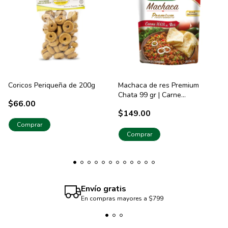
Coricos Periqueña de 200g
Machaca de res Premium
Chata 99 gr | Carne
$66.00
Seleccionada de Res
$149.00
Deshebrada y Condimentada
Comprar
Envío gratis
En compras mayores a $799