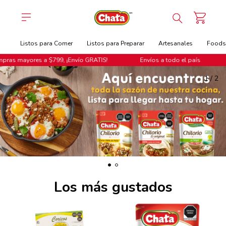
Listos para Comer
Listos para Preparar
Artesanales
Foodse
as mayores a $799, ¡Envío GRATIS!
Envíos a todo el país
2
/
2
Los más gustados