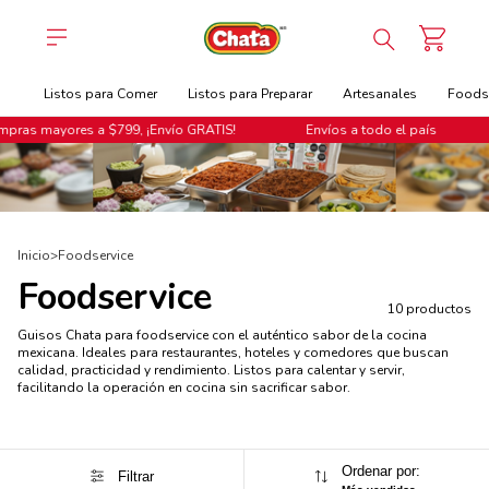
Listos para Comer
Listos para Preparar
Artesanales
Foodse
pras mayores a $799, ¡Envío GRATIS!
Envíos a todo el país
Inicio
>
Foodservice
Foodservice
10 productos
Guisos Chata para foodservice con el auténtico sabor de la cocina
mexicana. Ideales para restaurantes, hoteles y comedores que buscan
calidad, practicidad y rendimiento. Listos para calentar y servir,
facilitando la operación en cocina sin sacrificar sabor.
Ordenar por:
Filtrar