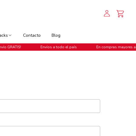
acks
Contacto
Blog
Envíos a todo el país
En compras mayores a $799, ¡Envío G