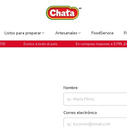
Listos para preparar
Artesanales
FoodService
P
Envíos a todo el país
En compras mayores a $799, ¡Envío GRATIS!
Nombre
Correo electrónico