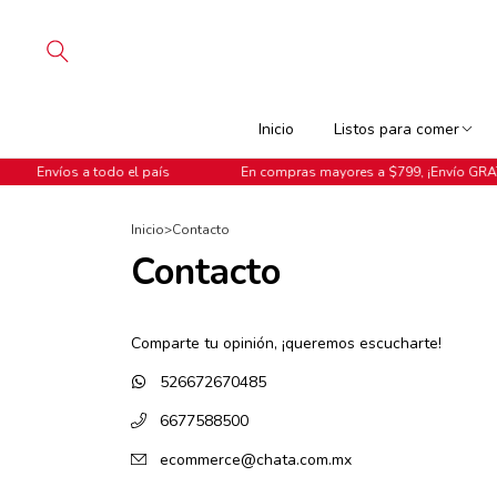
Inicio
Listos para comer
todo el país
En compras mayores a $799, ¡Envío GRATIS!
Inicio
>
Contacto
Contacto
Comparte tu opinión, ¡queremos escucharte!
526672670485
6677588500
ecommerce@chata.com.mx