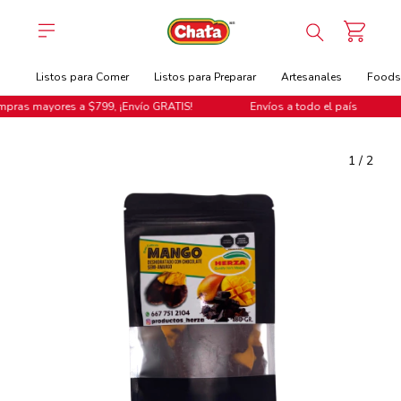
Listos para Comer
Listos para Preparar
Artesanales
Foodse
ras mayores a $799, ¡Envío GRATIS!
Envíos a todo el país
1
/
2