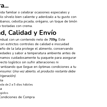
a...
da familiar o celebrar ocasiones especiales y
olo sírvelo bien caliente y aderézalo a tu gusto con
ábanos, cebolla picada, orégano, un toque de limón
 tostadas con crema.
d, Calidad y Envío
vidual con un contenido neto de
709g
. Este
on estrictos controles de calidad e inocuidad
iseño de la lata protege el alimento, conservando
piedades y sabor a temperatura ambiente antes de
ionamos cuidadosamente tu paquete para asegurar
yecto logístico sin sufrir alteraciones ni
rantizando que llegue en óptimas condiciones a tu
onsumo: Una vez abierto, el producto restante debe
igeración).
ble
da de 2 a 5 días hábiles
ra
egidos
 Condiciones de Compra