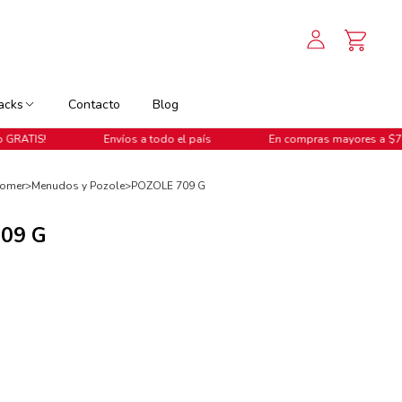
acks
Contacto
Blog
Envíos a todo el país
En compras mayores a $799, ¡Envío GRAT
Comer
>
Menudos y Pozole
>
POZOLE 709 G
09 G