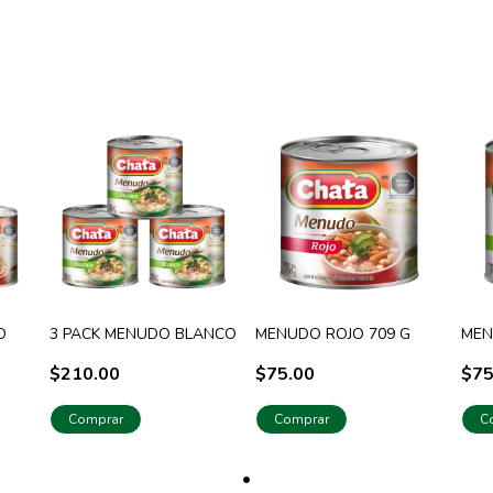
O
3 PACK MENUDO BLANCO
MENUDO ROJO 709 G
MEN
$210.00
$75.00
$75
Comprar
Comprar
C