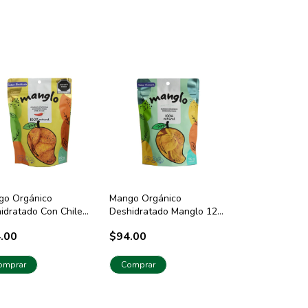
go Orgánico
Mango Orgánico
idratado Con Chile
Deshidratado Manglo 120
gr
gr
.00
$94.00
omprar
Comprar