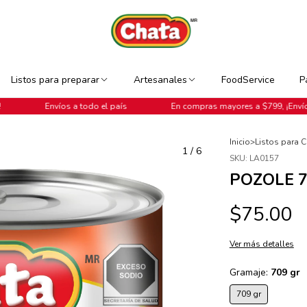
Listos para preparar
Artesanales
FoodService
P
os a todo el país
En compras mayores a $799, ¡Envío GRATIS!
Inicio
>
Listos para 
1
/
6
SKU:
LA0157
POZOLE 7
$75.00
Ver más detalles
Gramaje:
709 gr
709 gr