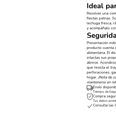
Ideal par
Resolver una comi
fiestas patrias. S
lechuga fresca, r
y acompáñalo con
Segurida
Presentación indi
producto cuenta c
alimentaria. El d
intactas sus pro
abrirse. Acondic
que resista el tra
perforaciones, ga
hogar.
(Nota de c
mantenerse en refr
Envío disponi
Tiempo de llega
Compra segu
Tus datos prot
Consulta las