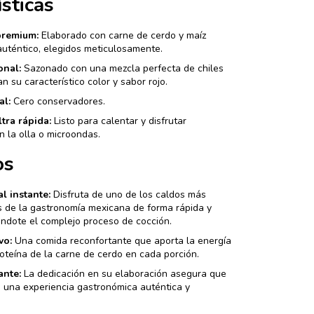
ísticas
premium:
Elaborado con carne de cerdo y maíz
auténtico, elegidos meticulosamente.
onal:
Sazonado con una mezcla perfecta de chiles
n su característico color y sabor rojo.
al:
Cero conservadores.
tra rápida:
Listo para calentar y disfrutar
n la olla o microondas.
os
al instante:
Disfruta de uno de los caldos más
s de la gastronomía mexicana de forma rápida y
ándote el complejo proceso de cocción.
vo:
Una comida reconfortante que aporta la energía
roteína de la carne de cerdo en cada porción.
ante:
La dedicación en su elaboración asegura que
 una experiencia gastronómica auténtica y