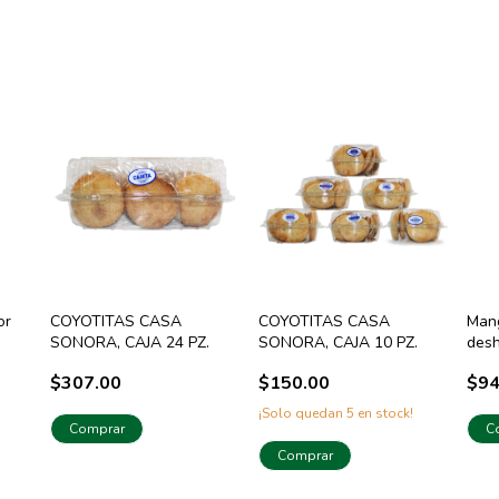
or
COYOTITAS CASA
COYOTITAS CASA
Man
SONORA, CAJA 24 PZ.
SONORA, CAJA 10 PZ.
desh
120 
$307.00
$150.00
$94
¡Solo quedan
5
en stock!
C
Comprar