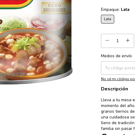
Empaque:
Lata
Lata
Medios de envío
Entregas para el CP:
No sé mi código po
Descripción
Lleva a tu mesa e
momento del año.
granos tiernos de
una cuidadosa sel
lleno de tradición
familia sin pasar 