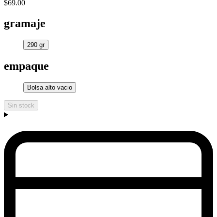
$69.00
gramaje
290 gr
empaque
Bolsa alto vacio
Sin stock