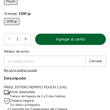
Pouch
Gramaje:
1500 gr
1500 gr
Medios de envío
Entregas para el CP:
Cambiar CP
Calcular
No sé mi código postal
Descripción
FRIJOL ENTERO REFRITO POUCH 1.5 KG
Envío disponible
Tiempo de llegada de 2 a 5 días hábiles
Compra segura
Tus datos protegidos
Consulta las Condiciones de Compra