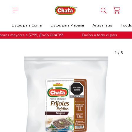
Listos para Comer
Listos para Preparar
Artesanales
Foodse
ras mayores a $799, ¡Envío GRATIS!
Envíos a todo el país
1
/
3